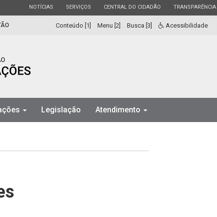
ESTADO
ESTADO
ESTADO
ESTADO
NOTÍCIAS
SERVIÇOS
CENTRAL DO CIDADÃO
TRANSPARÊNCIA
TÃO
Conteúdo [1]
Menu [2]
Busca [3]
Acessibilidade
mações
Legislação
Atendimento
es