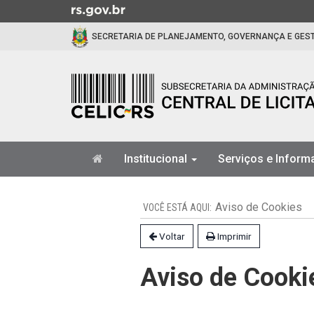
Ir
para
SECRETARIA DE PLANEJAMENTO, GOVERNANÇA E GES
o
conteúdo
Ir
para
o
menu
Ir
Início
para
Institucional
Serviços e Infor
do
a
menu
Início
busca
do
Aviso de Cookies
conteúdo
Voltar
Imprimir
Aviso de Cooki