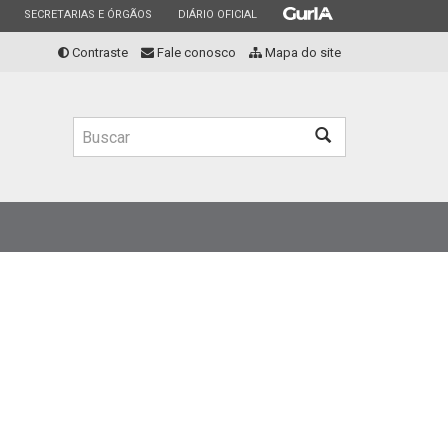
ESTADO
ESTADO
ESTADO
SECRETARIAS E ÓRGÃOS
DIÁRIO OFICIAL
Contraste
Fale conosco
Mapa do site
Buscar